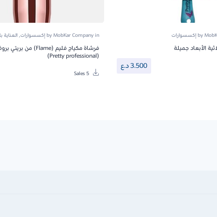
MobK
by
إكسسوارات
in
MobKar Company
by
إكسسوارات
,
العناية ب
ية الأبعاد جميلة
فرشاة مكياج فليم (Flame) من بر
(Pretty professional)
3.500
د.ع
5 Sales