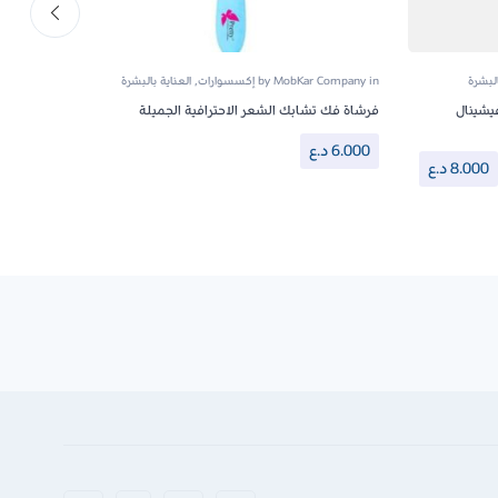
البشرة
in
MobKar Company
by
إكسسوارات
,
العناية بالبشرة
in
pany
يتي بروفيشينال
فرشاة فك تشابك الشعر الاحترافية الجميلة
فرشاة 
6.000
د.ع
5 Sales
8.000
د.ع