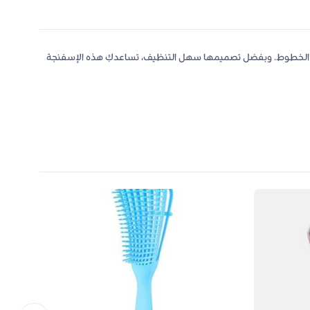
ية من الخطوط. وبفضل تصميمها سهل التنظيف، تساعدكِ هذه الإسفنجة