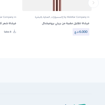
in
MobKar Company
by
إكسسوارات
,
العناية بالبشرة
in
ar Company
فرشاة تظليل مقببة من بريتي بروفيشنال
فرشاة شعر ثلاث
6.000
د.ع
8 Sales