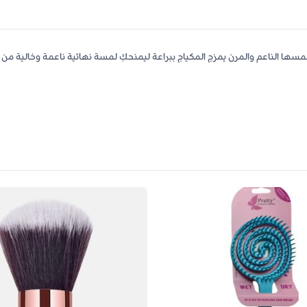
 فملمسها الناعم والمرن يمزج المكياج ببراعة ليمنحكِ لمسة نهائية ناعمة وخال