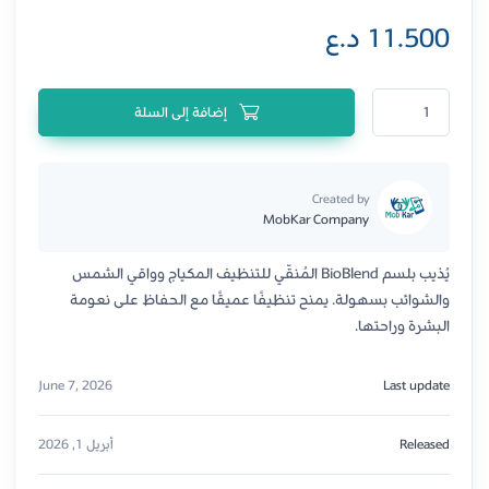
11.500
د.ع
كمية بلسم BioBlend المُنقّي للتنظيف
إضافة إلى السلة
Created by
MobKar Company
يُذيب بلسم BioBlend المُنقّي للتنظيف المكياج وواقي الشمس
والشوائب بسهولة. يمنح تنظيفًا عميقًا مع الحفاظ على نعومة
البشرة وراحتها.
June 7, 2026
Last update
Released
أبريل 1, 2026