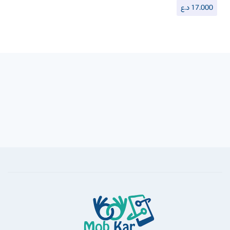
17.000
د.ع