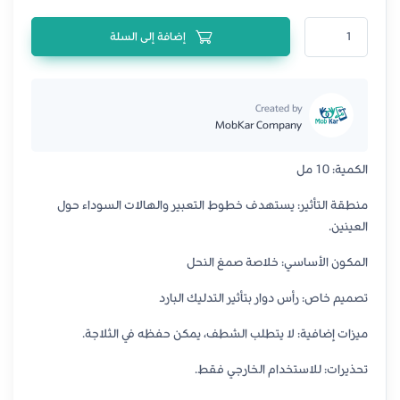
كمية سيروم نيوويل آيس ثيرابي المضاد للتجاعيد للعين 10 مل
إضافة إلى السلة
Created by
MobKar Company
الكمية: 10 مل
منطقة التأثير: يستهدف خطوط التعبير والهالات السوداء حول
العينين.
المكون الأساسي: خلاصة صمغ النحل
تصميم خاص: رأس دوار بتأثير التدليك البارد
ميزات إضافية: لا يتطلب الشطف، يمكن حفظه في الثلاجة.
تحذيرات: للاستخدام الخارجي فقط.