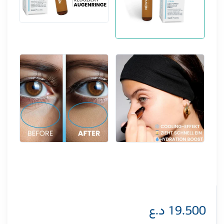
19.500
د.ع