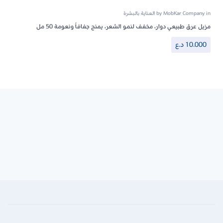
in
MobKar Company
by
العناية بالبشرة
مزيل عرق طبيعي دوار، مخفف لنمو الشعر، يمنح جفافاً ونعومة 50 مل
10.000
د.ع