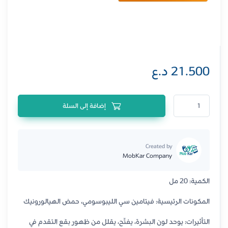
21.500
د.ع
كمية سيروم نيوويل للعناية بالبشرة بفيتامين سي لتفتيح البشرة وتوحيد لونها، 20 مل
إضافة إلى السلة
Created by
MobKar Company
الكمية: 20 مل
المكونات الرئيسية: فيتامين سي الليبوسومي، حمض الهيالورونيك
التأثيرات: يوحد لون البشرة، يفتّح، يقلل من ظهور بقع التقدم في