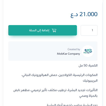
21.000
د.ع
كمية سيروم نيوويل بريبيوتيك 50 مل
إضافة إلى السلة
Created by
MobKar Company
الكمية: 50 مل
المكونات الرئيسية: الكولاجين، حمض الهيالورونيك النباتي،
البريبيوتيك
التأثيرات: تجديد البشرة، ترطيب مكثف، تأثير ترميمي، مظهر نابض
بالحياة وصحي
نوع البشرة: مناسب لجميع أنواع البشرة