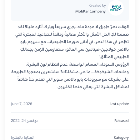
Created by
MobKar Company
الوقت نهرٌ طويلٌ لا عودة منه، يجري سريعاً ويترك آثاره علينا! لقد
صممنا لكِ الحل الأمثل والأكثر فعاليةً ودائماً للتجاعيد المبكرة التي
تظهر في هذا النهر، في أنقى صورها الطبيعية… مع سيروم بايو
بالانس كولاجين-فيتامين سي الفائق، ستقاومين الزمن بجمالكِ
الطبيعي المتألق!
الرؤوس السوداء، المسام الواسعة، عدم انتظام لون البشرة،
وعلامات الشيخوخة… ما هي مشكلتك؟ ستشعرين بمعجزة الطبيعة
على بشرتك مع سيرومات بايو بالانس سوبر التي تقدم حلاً شائعاً
لمشاكل البشرة التي يعاني منها الكثيرون.
June 7, 2026
Last update
Released
نوفمبر 24, 2022
Category
العناية بالبشرة