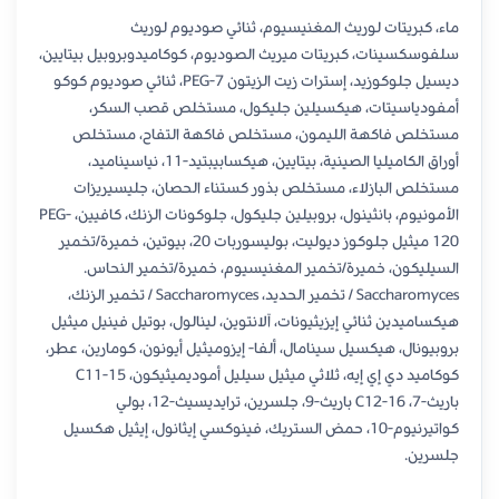
ماء، كبريتات لوريث المغنيسيوم، ثنائي صوديوم لوريث
سلفوسكسينات، كبريتات ميريث الصوديوم، كوكاميدوبروبيل بيتايين،
ديسيل جلوكوزيد، إسترات زيت الزيتون PEG-7، ثنائي صوديوم كوكو
أمفودياسيتات، هيكسيلين جليكول، مستخلص قصب السكر،
مستخلص فاكهة الليمون، مستخلص فاكهة التفاح، مستخلص
أوراق الكاميليا الصينية، بيتايين، هيكسابيبتيد-11، نياسيناميد،
مستخلص البازلاء، مستخلص بذور كستناء الحصان، جليسيريزات
الأمونيوم، بانثينول، بروبيلين جليكول، جلوكونات الزنك، كافيين، PEG-
120 ميثيل جلوكوز ديوليت، بوليسوربات 20، بيوتين، خميرة/تخمير
السيليكون، خميرة/تخمير المغنيسيوم، خميرة/تخمير النحاس.
Saccharomyces / تخمير الحديد، Saccharomyces / تخمير الزنك،
هيكساميدين ثنائي إيزيثيونات، آلانتوين، لينالول، بوتيل فينيل ميثيل
بروبيونال، هيكسيل سينامال، ألفا- إيزوميثيل أيونون، كومارين، عطر،
كوكاميد دي إي إيه، ثلاثي ميثيل سيليل أموديميثيكون، C11-15
باريث-7، C12-16 باريث-9، جلسرين، ترايديسيث-12، بولي
كواتيرنيوم-10، حمض الستريك، فينوكسي إيثانول، إيثيل هكسيل
جلسرين.