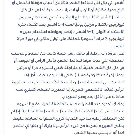
أشهر، في حال كان تساقط الشعر ناتجًا عن أسباب مؤقتة كالحمل، أو
اتباع حمية غذائية، أو التوتر، أو لأسباب موسمية. أما في حال كان
تساقط الشعر ناتجًا عن الصلع الوراثي، فيُنصح باستخدام سيروم
نيوتريجرو بانتظام مرتين يوميًا لمدة 4-5 أشهر. بعد انقضاء فترة
الاستخدام الأولى (4-5 أشهر)، يُنصح بمواصلة استخدام سيروم
نيوتريجرو 3 مرات أسبوعيًا للحفاظ على توازن مثالي في دورة حياة
الشعر.
على فروة رأس رطبة أو جافة، رشي كمية كافية من السيروم لترطيب
المنطقة التي حدث فيها تساقط الشعر، كأعلى الرأس أو الجبهة، أو
في حال كان الشعر خفيفًا أو متراجعًا. ضعي السيروم مرة أو مرتين
يوميًا (مرة صباحًا ومرة ​​مساءً). دلكي السيروم بلطف بأطراف
أصابعك على المنطقة المطلوبة لمدة 1-2 دقيقة حتى تمتصه فروة
الرأس تمامًا. لا تشطفي شعركِ. إذا اضطررتِ لغسله، انتظري ست
ساعات على الأقل بعد وضع السيروم.
يمكنكِ تحديد عدد القطرات حسب المنطقة المراد وضع السيروم
عليها. ضعي فقط الكمية الكافية لترطيب المنطقة المطلوبة. إذا لم
تكن المنطقة رطبة بما فيه الكفاية، كرري الخطوات السابقة عليها.
يمتص السيروم بسرعة من فروة الرأس، ولا يترك أي بقايا في الشعر،
كما أنه لا يسبب دهنية الشعر.