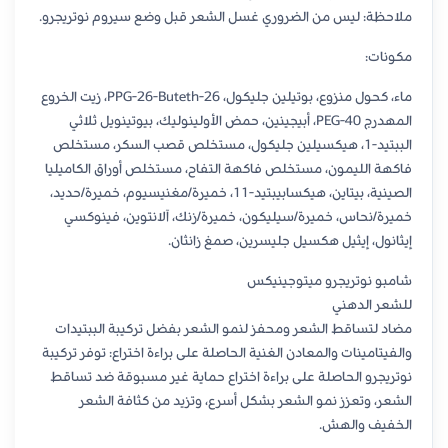
ملاحظة: ليس من الضروري غسل الشعر قبل وضع سيروم نوتريجرو.
مكونات:
ماء، كحول منزوع، بوتيلين جليكول، PPG-26-Buteth-26، زيت الخروع
المهدرج PEG-40، أبيجينين، حمض الأولينوليك، بيوتينويل ثلاثي
الببتيد-1، هيكسيلين جليكول، مستخلص قصب السكر، مستخلص
فاكهة الليمون، مستخلص فاكهة التفاح، مستخلص أوراق الكاميليا
الصينية، بيتاين، هيكسابيبتيد-11، خميرة/مغنيسيوم، خميرة/حديد،
خميرة/نحاس، خميرة/سيليكون، خميرة/زنك، آلانتوين، فينوكسي
إيثانول، إيثيل هكسيل جليسرين، صمغ زانثان.
شامبو نوتريجرو ميتوجينيكس
للشعر الدهني
مضاد لتساقط الشعر ومحفز لنمو الشعر بفضل تركيبة الببتيدات
والفيتامينات والمعادن الغنية الحاصلة على براءة اختراع: توفر تركيبة
نوتريجرو الحاصلة على براءة اختراع حماية غير مسبوقة ضد تساقط
الشعر، وتعزز نمو الشعر بشكل أسرع، وتزيد من كثافة الشعر
الخفيف والهش.