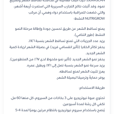
DERMSCAN، حيث أثبتت فعاليته في مكافحة تساقط الشعر وتسريع
نموه. وقد أثبتت نتائج التجارب السريرية التي استمرت أربعة أشهر،
والتي خضعت للمراقبة باستخدام دواء وهمي، أن مركب
NUTRIGROW النشط؛
يمنع تساقط الشعر عن طريق تحسين جودة وإطالة مرحلة النمو
النشط (طور التنامي).
يزيد عدد الجزيئات التي تمنع تساقط الشعر بنسبة ١٤٦٪.
يحفز تكاثر الخلايا (تأثير انقسامي فريد) في بصيلة الشعر لزيادة كمية
الشعر الجديد.
يحفز نمو الشعر الجديد (تأثير نمو ملحوظ لدى ٦٧٪ من المتطوعين).
يزيد سرعة نمو الشعر بنسبة تصل إلى ١٢١٪ ويطيل عمره.
يعزز تثبيت الشعر لمنع تساقطه.
يوفر حمايةً وترميمًا لبصيلة الشعر.
طريقة الاستخدام:
تحتوي عبوة نيوتريجرو على 3 بخاخات من السيروم، كل منها 60 مل.
تكفي كل رشة لمدة أسبوعين.
يُنصح باستخدام سيروم نيوتريجرو بانتظام مرتين يوميًا لمدة 4-5