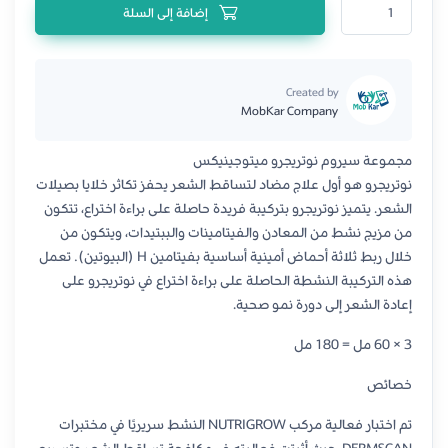
كمية سيروم وشامبو نوتريجرو المضاد لتساقط الشعر ونمو الشعر بشكل أسرع للشع
إضافة إلى السلة
Created by
MobKar Company
مجموعة سيروم نوتريجرو ميتوجينيكس
نوتريجرو هو أول علاج مضاد لتساقط الشعر يحفز تكاثر خلايا بصيلات
الشعر. يتميز نوتريجرو بتركيبة فريدة حاصلة على براءة اختراع، تتكون
من مزيج نشط من المعادن والفيتامينات والببتيدات، ويتكون من
خلال ربط ثلاثة أحماض أمينية أساسية بفيتامين H (البيوتين). تعمل
هذه التركيبة النشطة الحاصلة على براءة اختراع في نوتريجرو على
إعادة الشعر إلى دورة نمو صحية.
3 × 60 مل = 180 مل
خصائص
تم اختبار فعالية مركب NUTRIGROW النشط سريريًا في مختبرات