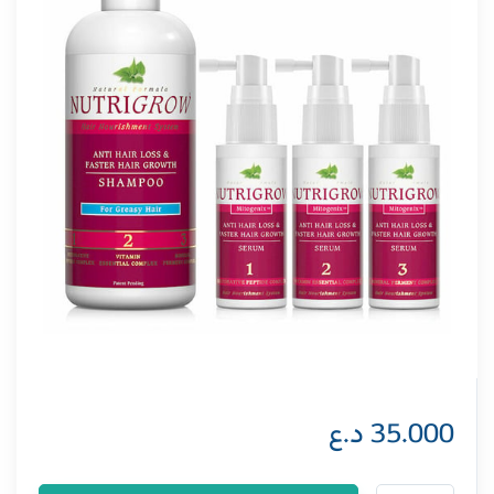
35.000
د.ع