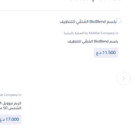
in
MobKar Company
by
العناية بالبشرة
بلسم BioBlend المُنقّي للتنظيف
11.500
د.ع
ar Company
in
كريم نيوويل ا
الشمس 50 مل
17.000
د.ع