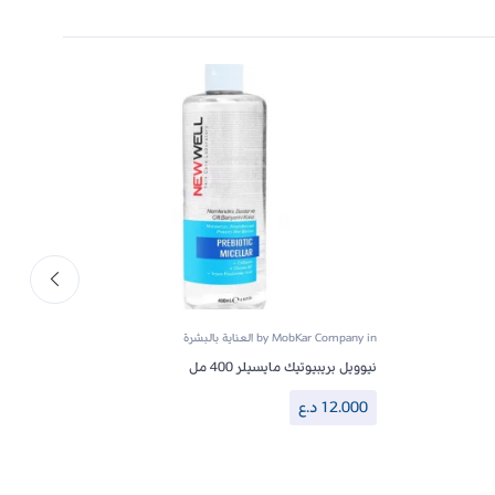
in
MobKar Company
by
العناية بالبشرة
in
pany
نيوويل بريبيوتيك مايسيلر 400 مل
نيوويل
الحمرا
وأحماض 
12.000
د.ع
000