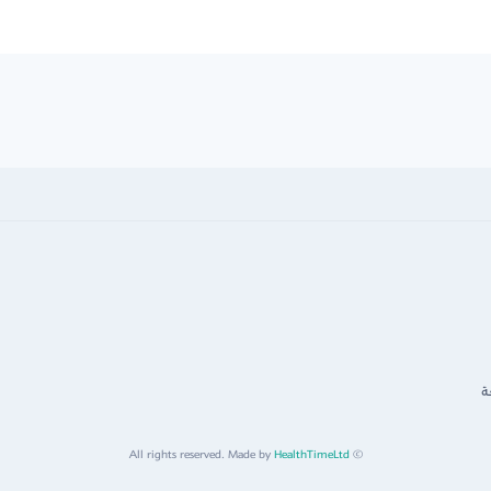
ة
HealthTimeLtd
© All rights reserved. Made by