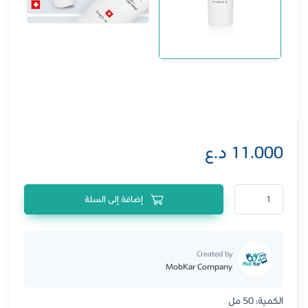
11.000
د.ع
كمية كريم نيوويل ديتوكس النهاري 50 مل
إضافة إلى السلة
Created by
MobKar Company
الكمية: 50 مل