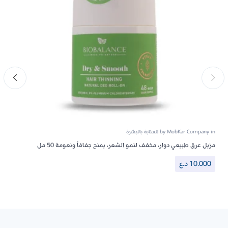
in
MobKar Company
by
العناية بالبشرة
مزيل عرق طبيعي دوار، مخفف لنمو الشعر، يمنح جفافاً ونعومة 50 مل
10.000
د.ع