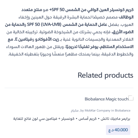
كريم كونسيلر العين الواقي من الشمس SPF 50+
هو
منتج متعدد
الوظائف
مصمم خصيصًا لحماية البشرة الرقيقة حول العينين وإخفاء
العيوب. بفضل
عامل الحماية من الشمس SPF 50 (UVA-UVB)
و
الحماية من
الضوء الأزرق،
فإنه يحمي بشرتك من الشيخوخة الضوئية. تركيبته الخالية من
الفلاتر المعدنية والجسيمات النانوية
غنية بـ
زيت الأفوكادو
و
فيتامين E. مع
الاستخدام المنتظم، يوفر
تفتيحًا تدريجيًا
، ويقلل من ظهور الهالات السوداء
والخطوط الدقيقة، بينما يمنحك مظهرًا منعشًا وحيويًا بتغطيته الخفيفة.
Related products
Biobalance
in
MobKar Company
by
,
مكياج
برايمر ماجيك تاتش • كريم أساس • كونسيلر + فيتامين سي لون فاتح للغاية
40.000
د.ع