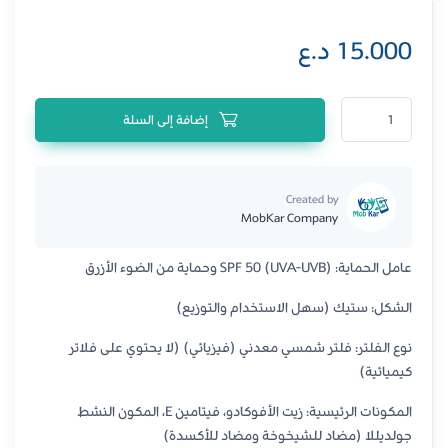
15.000
د.ع
كمية كريم نيوويل الواقي من الشمس للعينين مع عامل حماية من الشمس 50+
إضافة إلى السلة
Created by
MobKar Company
عامل الحماية: SPF 50 (UVA-UVB) وحماية من الضوء الأزرق
الشكل: ستيك (سهل الاستخدام والتوزيع)
نوع الفلتر: فلتر شمسي معدني (فيزيائي) (لا يحتوي على فلاتر
كيميائية)
المكونات الرئيسية: زيت الأفوكادو، فيتامين E، المكون النشط
جولديللا (مضاد للشيخوخة ومضاد للأكسدة)