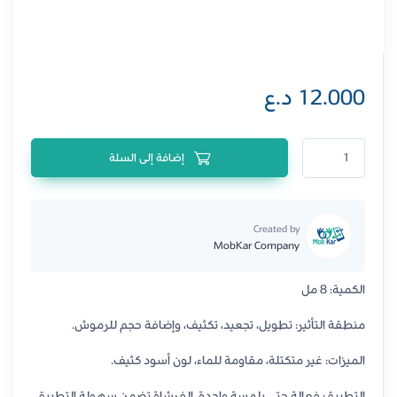
12.000
د.ع
كمية ماسكارا نيوويل ليفت مي أب فوليوم 8 مل
إضافة إلى السلة
Created by
MobKar Company
الكمية: 8 مل
منطقة التأثير: تطويل، تجعيد، تكثيف، وإضافة حجم للرموش.
الميزات: غير متكتلة، مقاومة للماء، لون أسود كثيف.
التطبيق: فعالة حتى بلمسة واحدة، الفرشاة تضمن سهولة التطبيق.