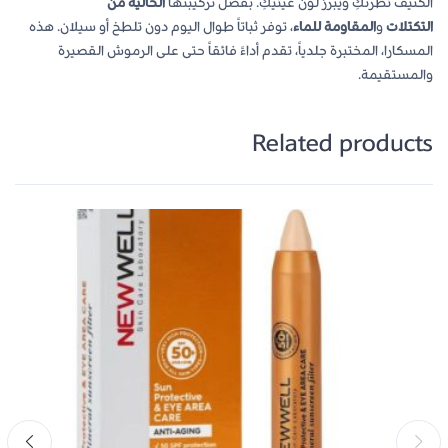
الكثيف نظرتكِ ويبرز لون عينيكِ. بفضل تركيبتها
الخالية من
التكتلات
و
المقاومة للماء
، توفر ثباتاً طوال اليوم دون تلطخ أو سيلان. هذه
المسكارا، المختبرة جلدياً، تقدم أداءً فائقاً حتى على الرموش القصيرة
والمستقيمة.
Related products