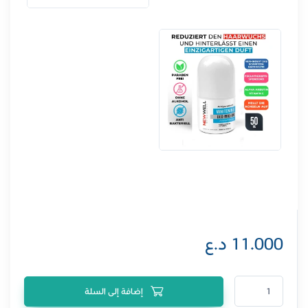
11.000
د.ع
كمية نيوويل مزيل عرق مبيض رول أون 50 مل
إضافة إلى السلة