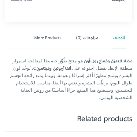
الوصف
مراجعات (0)
More Products
مضاد للتعرّق ومُفتّح رول-أون
هو منتج طُوِّر خصيصًا لمعالجة اسمرار
منطقة الإبط. بفضل احتوائه على
ألفا أربوتين
و
فيتامين C
، يُوحِّد لون
البشرة ويمنح مظهرًا أكثر إشراقًا ونعومة. وبينما يمنع رائحة الجسم
طوال اليوم، يرطّب البشرة ويعتني بها أيضًا. مناسب للاستخدام
للجنسين، وسيصبح هذا المنتج جزءًا أساسيًا من روتين العناية
الشخصية اليومي.
Related products