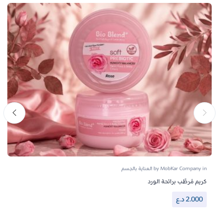
in
MobKar Company
by
العناية بالجسم
كريم مُرطِّب برائحة الورد
2.000
د.ع