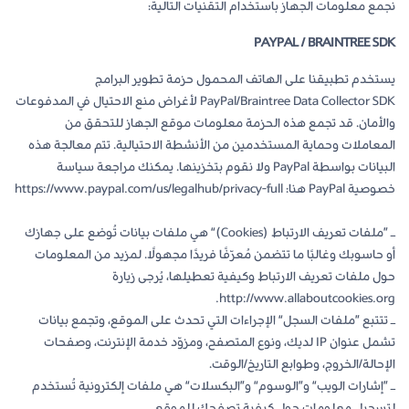
نجمع معلومات الجهاز باستخدام التقنيات التالية:
PAYPAL / BRAINTREE SDK
يستخدم تطبيقنا على الهاتف المحمول حزمة تطوير البرامج
PayPal/Braintree Data Collector SDK لأغراض منع الاحتيال في المدفوعات
والأمان. قد تجمع هذه الحزمة معلومات موقع الجهاز للتحقق من
المعاملات وحماية المستخدمين من الأنشطة الاحتيالية. تتم معالجة هذه
البيانات بواسطة PayPal ولا نقوم بتخزينها. يمكنك مراجعة سياسة
خصوصية PayPal هنا: https://www.paypal.com/us/legalhub/privacy-full
– ”ملفات تعريف الارتباط (Cookies)“ هي ملفات بيانات تُوضع على جهازك
أو حاسوبك وغالبًا ما تتضمن مُعرّفًا فريدًا مجهولًا. لمزيد من المعلومات
حول ملفات تعريف الارتباط وكيفية تعطيلها، يُرجى زيارة
http://www.allaboutcookies.org.
– تتتبع ”ملفات السجل“ الإجراءات التي تحدث على الموقع، وتجمع بيانات
تشمل عنوان IP لديك، ونوع المتصفح، ومزوّد خدمة الإنترنت، وصفحات
الإحالة/الخروج، وطوابع التاريخ/الوقت.
– ”إشارات الويب“ و”الوسوم“ و”البكسلات“ هي ملفات إلكترونية تُستخدم
لتسجيل معلومات حول كيفية تصفحك للموقع.